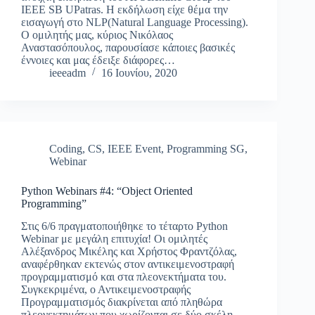
IEEE SB UPatras. Η εκδήλωση είχε θέμα την
εισαγωγή στο NLP(Natural Language Processing).
Ο ομιλητής μας, κύριος Νικόλαος
Αναστασόπουλος, παρουσίασε κάποιες βασικές
έννοιες και μας έδειξε διάφορες…
ieeeadm
16 Ιουνίου, 2020
Coding
,
CS
,
IEEE Event
,
Programming SG
,
Webinar
Python Webinars #4: “Object Oriented
Programming”
Στις 6/6 πραγματοποιήθηκε το τέταρτο Python
Webinar με μεγάλη επιτυχία! Οι ομιλητές
Αλέξανδρος Μικέλης και Χρήστος Φραντζόλας,
αναφέρθηκαν εκτενώς στον αντικειμενοστραφή
προγραμματισμό και στα πλεονεκτήματα του.
Συγκεκριμένα, ο Αντικειμενοστραφής
Προγραμματισμός διακρίνεται από πληθώρα
πλεονεκτημάτων που χωρίζονται σε δύο σκέλη,